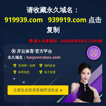
Join us
加入我们
岗位名称
发布时间
数控操作技工
2020-09-20
共1条
1
互动平台