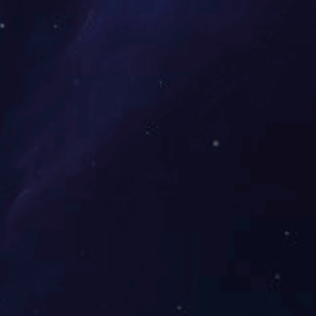
共10条
1