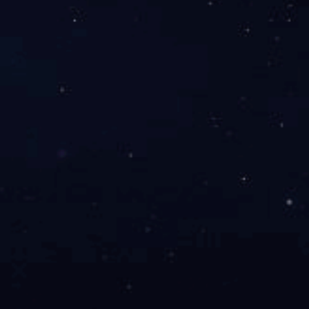
互动平台
扫一扫
关注昌泺智能
在线业务咨询