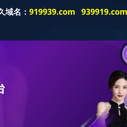
关于昌泺智能
新闻资讯
产品中心
生产设备
质量
Products
产品中心