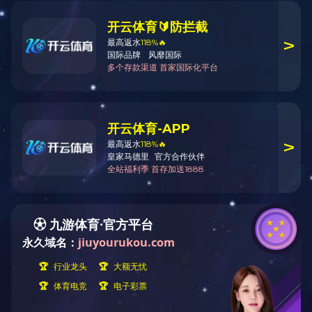
扫一扫
关注昌泺智能
在线业务咨询
昌泺(聊城)智能制造有限公司 版权所有
鲁ICP备2024104753号-1
星际网页版页面登录
|
奇异果体育
|
BB手机官方网站_BB(中国)
|
乐鱼在线登录入口
（China）官方网站
|
LeYu乐鱼·官方端网站登录入口
|
6686在线(中国)唯一官方网站
|
大发登录官网首页
|
多宝电竞
|
乐动平台网站
|