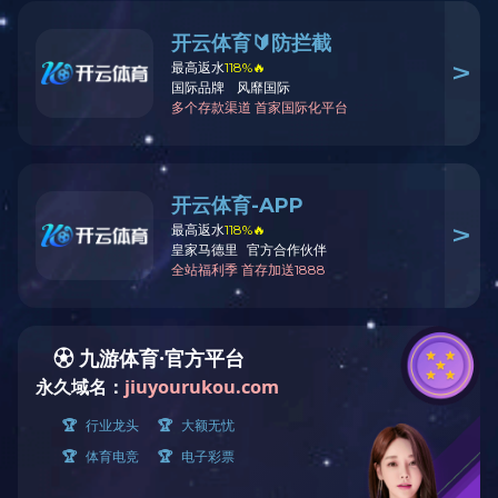
扫一扫
关注昌泺智能
在线业务咨询
昌泺(聊城)智能制造有限公司 版权所有
鲁ICP备2024104753号-1
星际网页版页面登录
|
奇异果体育
|
BB手机官方网站_BB(中国)
|
乐鱼在线登录入口
（China）官方网站
|
LeYu乐鱼·官方端网站登录入口
|
6686在线(中国)唯一官方网站
|
大发登录官网首页
|
多宝电竞
|
乐动平台网站
|